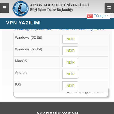
AFYON KOCATEPE ÜNİVERSİTESİ
Toggle
Toggl
Bilgi İşlem Daire Başkanlığı
global
global
Türkçe
▼
navigation
navig
VPN YAZILIMI
Kurum ağı dışından kurum sistemlerine nasıl erişebilirim?
Windows (32 Bit)
İNDİR
Windows (64 Bit)
İNDİR
MacOS
İNDİR
Android
İNDİR
IOS
İNDİR
652 kez görüntülendi
AKADEMİK YAŞAM